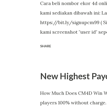
Cara beli nombor ekor 4d on
Hantar screenshot ACCOUNT S
kami sediakan dibawah ini: La
WA.ME/601120573463 bersam
https://bit.ly/signupcm99 ( 
Ini mesti buat baru boleh bet
kami screenshot "user id" se
customer service hubungi and
apps CM4D >> http://dl.cm9
SHARE
sahaja, IOS guna Website saja
menggunakan maklumat dibawa
(biarkan kosong ruangan ini
New Highest Payo
dan sila SCREENSHOT paparan
username dan nama anda kel
How Much Does CM4D Win We 
ACCOUNT STATISTICS diatas 
players 100% without charge.