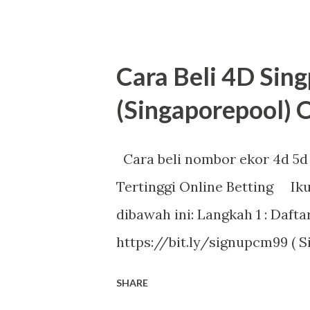
langkah-langkah yang kami se
percuma melalui link ini > ht
cara² di bawah dan wasap kam
Cara Beli 4D Sing
Langkah 2 : Download apps 
(Singaporepool) 
(Hanya pengguna Android sah
: Log masuk ke aplikasi me
Cara beli nombor ekor 4d 5d 
Password: Pin: 88 Url: (biark
Tertinggi Online Betting Iku
ACCOUNT STATISTICS dan si
dibawah ini: Langkah 1 : Dafta
(Gambar). Pastikan username 
https://bit.ly/signupcm99 ( 
kami screenshot "user id" se
SHARE
apps CM4D >> http://dl.cm9