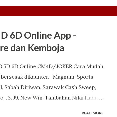
5D 6D Online App -
ore dan Kemboja
4D 5D 6D Online CM4D/JOKER Cara Mudah
pa bersesak dikaunter. Magnum, Sports
l, Sabah Diriwan, Sarawak Cash Sweep,
, J3, J9, New Win. Tambahan Nilai Hadiah
Tunggu Lagi! Register Segera! Ikuti
READ MORE